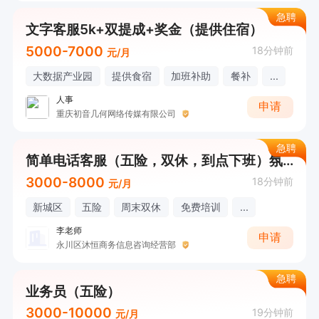
急聘
文字客服5k+双提成+奖金（提供住宿）
5000-7000
18分钟前
元/月
大数据产业园
提供食宿
加班补助
餐补
...
人事
申请
重庆初音几何网络传媒有限公司
急聘
简单电话客服（五险，双休，到点下班）氛围轻松
3000-8000
18分钟前
元/月
新城区
五险
周末双休
免费培训
...
李老师
申请
永川区沐恒商务信息咨询经营部
急聘
业务员（五险）
3000-10000
19分钟前
元/月