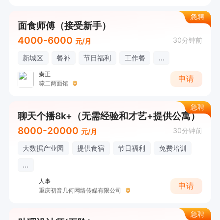
急聘
面食师傅（接受新手）
4000-6000
30分钟前
元/月
新城区
餐补
节日福利
工作餐
...
秦正
申请
嗦二两面馆
急聘
聊天个播8k+（无需经验和才艺+提供公寓）
8000-20000
30分钟前
元/月
大数据产业园
提供食宿
节日福利
免费培训
...
人事
申请
重庆初音几何网络传媒有限公司
急聘