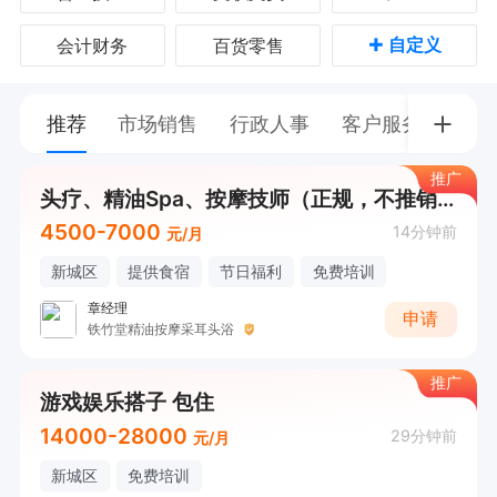
+
自定义
会计财务
百货零售
推荐
市场销售
行政人事
客户服务
普工
推广
头疗、精油Spa、按摩技师（正规，不推销，不卖产品）
4500-7000
14分钟前
元/月
新城区
提供食宿
节日福利
免费培训
章经理
申请
铁竹堂精油按摩采耳头浴
推广
游戏娱乐搭子 包住
14000-28000
29分钟前
元/月
新城区
免费培训