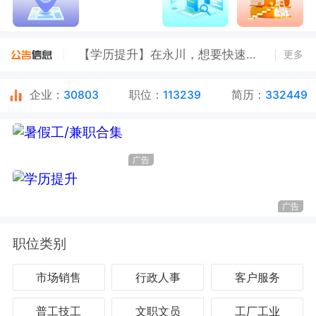
找工作进【永川工作推荐群】，一对一推荐工作更便捷！
【学历提升】在永川，想要快速拿到大学（专科/本科）毕业证快报名！低学历可报，边工作边拿证！
更多
【报名截止日期8.10】重庆市永川区来苏镇人民政府 关于招聘全日制公益性岗位人员简章
企业：
30803
职位：
113239
简历：
332449
广告
广告
职位类别
市场销售
行政人事
客户服务
普工技工
文职文员
工厂工业