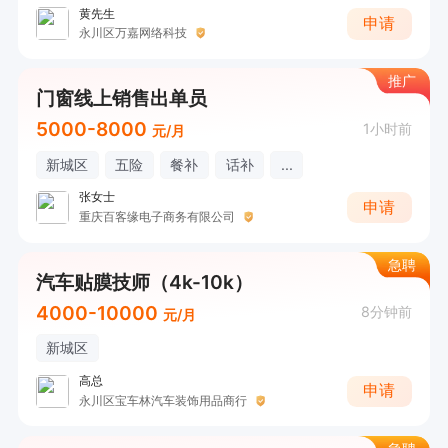
黄先生
申请
永川区万嘉网络科技
推广
门窗线上销售出单员
5000-8000
1小时前
元/月
新城区
五险
餐补
话补
...
张女士
申请
重庆百客缘电子商务有限公司
急聘
汽车贴膜技师（4k-10k）
4000-10000
8分钟前
元/月
新城区
高总
申请
永川区宝车林汽车装饰用品商行