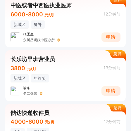
急聘
中医或者中西医执业医师
6000-8000
12分钟前
元/月
新城区
餐补
张医生
申请
永川吕明政中医诊所
急聘
长乐坊早班营业员
3800
13分钟前
元/月
新城区
年终奖
喻东
申请
冬二鲜果
急聘
韵达快递收件员
4000-6000
17分钟前
元/月