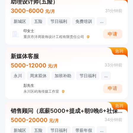
助理设计师(五险）
3000-6000
31分钟前
元/月
新城区
五险
节日福利
免费培训
...
印女士
申请
重庆市洋周装饰设计工程有限责任公司
急聘
新媒体客服
5000-12000
33分钟前
元/月
永川
周末双休
加班补助
节日福利
...
彭先生
申请
永川区屿海传媒工作室
急聘
销售顾问（底薪5000+提成+朝9晚6+社保）
5000-20000
34分钟前
元/月
新城区
五险
节日福利
带薪年假
...