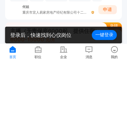
何姐
申请
重庆市宜人易家房地产经纪有限公司十二分店分公司
急聘
主播（无责保底6000起、提供住宿）
登录后，快速找到心仪岗位
一键登录
6000-15000
34分钟前
元/月
永川
节日福利
免费培训
晋升空间
首页
职位
企业
消息
我的
吕老师
申请
重庆橙花文化传媒有限公司
急聘
调理师（免费带薪培训，节日福利，年终奖）
4000-10000
35分钟前
元/月
新城区
节日福利
带薪年假
年终奖
...
王女士
申请
永川区锦艾保健养生馆