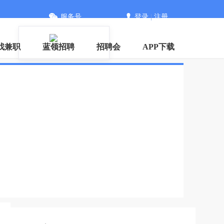
服务号
登录
|
注册
信
找兼职
蓝领招聘
招聘会
APP下载