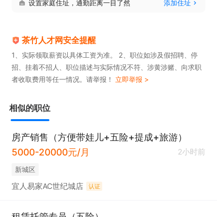
设置家庭住址，通勤距离一目了然
添加住址
聚餐、公费出国旅游、节日福利、开年红包等。还有
多达17种奖励补贴，如房源录入奖、最佳伯乐奖等。
广阔的发展空间，从经纪人到店长、区域经理、区域
茶竹人才网安全提醒
总监，晋升渠道清晰。每月有2天系统性专业知识培
1、实际领取薪资以具体工资为准。 2、职位如涉及假招聘、停
招、挂着不招人、职位描述与实际情况不符、涉黄涉赌、向求职
训，入职配备带教导师一对一带教，表现优秀可参与
者收取费用等任一情况。请举报！
立即举报 >
业绩分成。薪酬模式多样，底薪绩效约5000-6000
元，高额分成约8000-20000元，可自由选择且入职
相似的职位
前后均可变更。
房产销售（方便带娃儿+五险+提成+旅游）
5000-20000元/月
2小时前
新城区
宜人易家AC世纪城店
认证
租赁托管专员（五险）