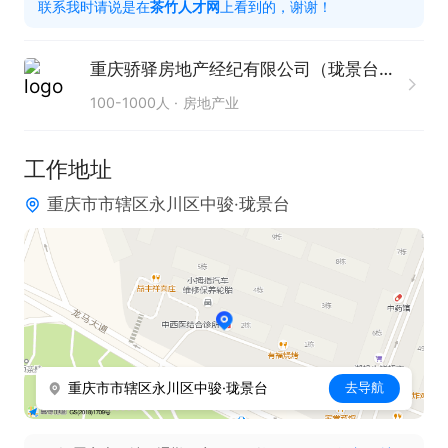
联系我时请说是在
茶竹人才网
上看到的，谢谢！
任职要求：

重庆骄驿房地产经纪有限公司（珑景台店）
1.年龄25-55岁。

100-1000人
房地产业
2. 有无房产销售经验均可。

3. 具备良好的沟通能力和服务意识，能与客户建立良
工作地址
好的合作关系。

重庆市市辖区永川区中骏·珑景台
4. 拥有较强的学习能力，能快速掌握房产专业知识。

5. 工作积极主动，有较强的责任心和团队协作精神。

工作时间：

夏令时：08:30-18:30，午休2小时；冬令时：09:00-
18:00，午休2小时。月休4天，可自由分配。

重庆市市辖区永川区中骏·珑景台
去导航
公司提供优厚福利，包括无责底薪＋高额提成、每月