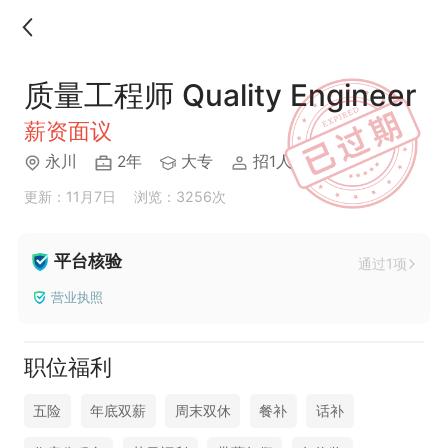
质量工程师 Quality Engineer
薪资面议
永川
2年
大专
招1人
更新：11月7日
浏览：3256次
平台核验
通过1项
营业执照
职位福利
五险
年底双薪
周末双休
餐补
话补