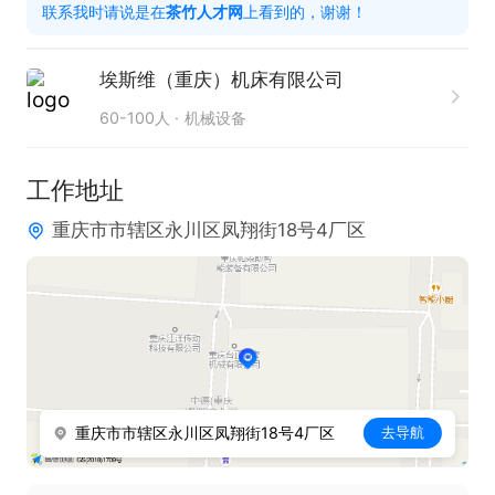
联系我时请说是在
茶竹人才网
上看到的，谢谢！
5.对ISO9001质量管理体系有基本认识,有内审员资格
证最佳

埃斯维（重庆）机床有限公司
6.沟通、表达能力强

60-100人
机械设备
7. 熟悉办公软件，英语熟练最佳
工作地址
重庆市市辖区永川区凤翔街18号4厂区
重庆市市辖区永川区凤翔街18号4厂区
去导航