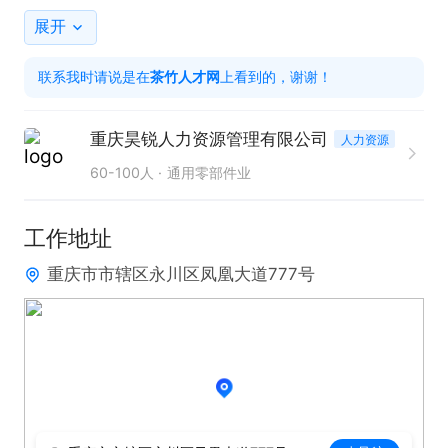
6. 从事物流（分拣备料及叉车配料）工作。

展开
联系我时请说是在
茶竹人才网
上看到的，谢谢！
任职要求：吃苦耐劳，身体健康

工作时间：8小时工作制，超过8小时按国家标准支付
重庆昊锐人力资源管理有限公司
人力资源
加班费。

60-100人
通用零部件业
薪资待遇

工作地址
1、前2个月内基本工资3040元/月+加班费（900-160
重庆市市辖区永川区凤凰大道777号
0元/月）+中夜班补贴（27元/天）+岗位补贴（0-20
0元/月）+技能补贴（0-600元/月）+环境补贴

2，第3个月起基本工资3800元/月+加班费（900-160
0元/月）+中夜班补贴（27元/天）+岗位补贴（0-20
0元/月）+技能补贴（0-600元/月）+环境补贴+丰厚
年终奖金。
