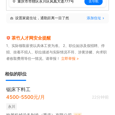
重庆市市辖区永川区凤凰大道777号
去导航
综合工资6000-8000元

设置家庭住址，通勤距离一目了然
添加住址
社会保障：缴纳五险一金，提供住宿及工作餐

茶竹人才网安全提醒
购车优惠：员工购车享受85折优惠

1、实际领取薪资以具体工资为准。 2、职位如涉及假招聘、停
休假安排：周末休息，拥有带薪高温假

招、挂着不招人、职位描述与实际情况不符、涉黄涉赌、向求职
定期体检 ：年度免费体检，保障员工身体健康

者收取费用等任一情况。请举报！
立即举报 >
年终奖励：根据个人年终绩效，额外发放丰厚年终奖

节日福利：生日福利、中秋节福利、春节福利
相似的职位
锯床下料工
4500-5500元/月
22分钟前
永川