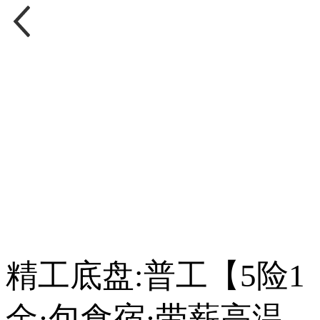
精工底盘:普工【5险1
金·包食宿·带薪高温