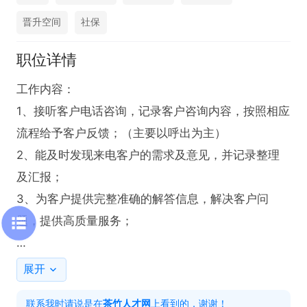
晋升空间
社保
职位详情
工作内容：

1、接听客户电话咨询，记录客户咨询内容，按照相应
流程给予客户反馈；（主要以呼出为主）

2、能及时发现来电客户的需求及意见，并记录整理
及汇报；

3、为客户提供完整准确的解答信息，解决客户问
题，提供高质量服务；

任职要求：

展开
1、接受全职或者2026届实习生，普通话标准；

联系我时请说是在
茶竹人才网
上看到的，谢谢！