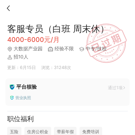
客服专员（白班 周末休）
4000-6000元/月
大数据产业园
经验不限
中专/技校
招10人
更新：6月15日
浏览：31248次
平台核验
通过1项
营业执照
职位福利
五险
住房公积金
带薪年假
免费培训