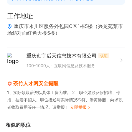
2、工作态度积极、主动、乐观，良好的职业道德，
强烈的保密意识；

工作地址
3、良好的业务能力、学习能力；

重庆市永川区服务外包园C区1栋5楼（兴龙苑菜市
场斜对面红色大楼5楼）
工作时间9:00-18:30   周末休（大小周）  每年享5天
带薪年假

重庆创宇后天信息技术有限公司
认证
生日礼物、 活动团建、节日礼品

100-1000人
互联网信息及技术服务
晋升发展：

1）管理岗位发展：班长、主管、经理、总监。
茶竹人才网安全提醒
1、实际领取薪资以具体工资为准。 2、职位如涉及假招聘、停
招、挂着不招人、职位描述与实际情况不符、涉黄涉赌、向求职
者收取费用等任一情况。请举报！
立即举报 >
相似的职位