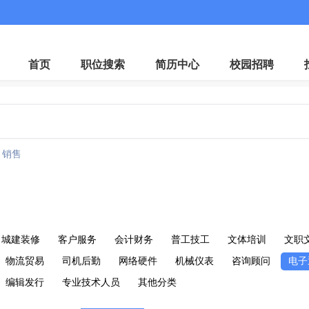
微
首页
职位搜索
简历中心
校园招聘
销售
城建装修
客户服务
会计财务
普工技工
文体培训
文职
物流贸易
司机后勤
网络硬件
机械仪表
咨询顾问
电子
编辑发行
专业技术人员
其他分类