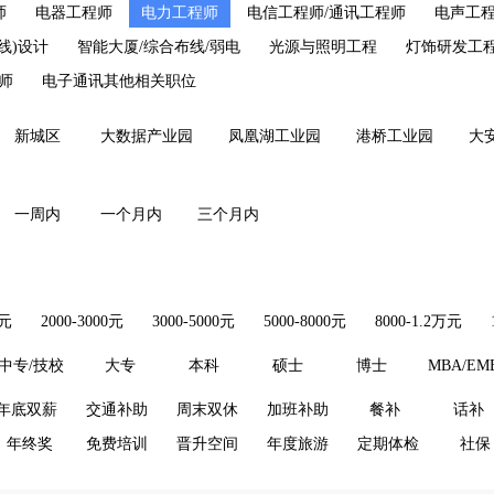
师
电器工程师
电力工程师
电信工程师/通讯工程师
电声工
线)设计
智能大厦/综合布线/弱电
光源与照明工程
灯饰研发工
师
电子通讯其他相关职位
新城区
大数据产业园
凤凰湖工业园
港桥工业园
大
一周内
一个月内
三个月内
0元
2000-3000元
3000-5000元
5000-8000元
8000-1.2万元
中专/技校
大专
本科
硕士
博士
MBA/EM
年底双薪
交通补助
周末双休
加班补助
餐补
话补
年终奖
免费培训
晋升空间
年度旅游
定期体检
社保