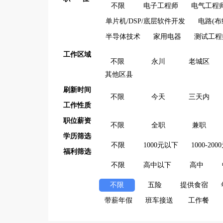
不限
电子工程师
电气工程
单片机/DSP/底层软件开发
电路(布
半导体技术
家用电器
测试工程
工作区域
不限
永川
老城区
其他区县
刷新时间
不限
今天
三天内
工作性质
职位薪资
不限
全职
兼职
学历筛选
不限
1000元以下
1000-200
福利筛选
不限
高中以下
高中
不限
五险
提供食宿
带薪年假
班车接送
工作餐