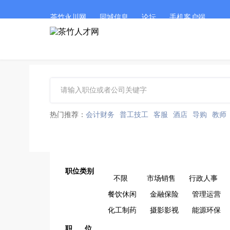
茶竹永川网
同城信息
论坛
手机客户端
热门推荐：
会计财务
普工技工
客服
酒店
导购
教师
职位类别
不限
市场销售
行政人事
餐饮休闲
金融保险
管理运营
化工制药
摄影影视
能源环保
职 位