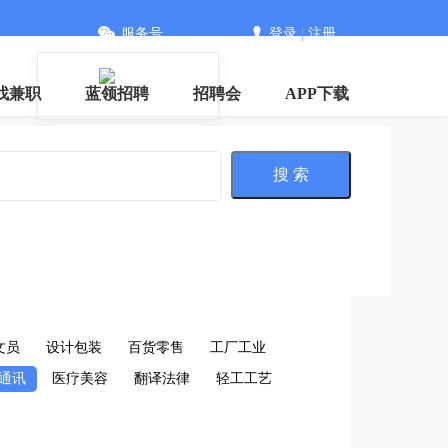
服务号
登录
|
注册
信
找兼职
蓝领招聘
招聘会
APP下载
搜 索
文员
设计包装
百货零售
工厂工业
通讯
医疗美容
翻译法律
轻工工艺