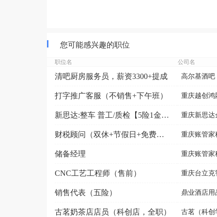
您可能感兴趣的职位
职位名
公司名
清吧厨房服务员，薪资3300+提成
高尔基酒吧
打字推广客服（不销售+下午班）
重庆越创鸿
新思达:整车 普工/质检【5险1金·包食宿·晋升空间...
重庆新思达企
财税顾问（双休+节假日+免费停车+提成）
重庆账管家
储备经理
重庆账管家
CNC工艺工程师（售前）
重庆台立克
销售代表（五险）
鼎业酒店用
古茗奶茶店店员（科创店，全职）
古茗（科创