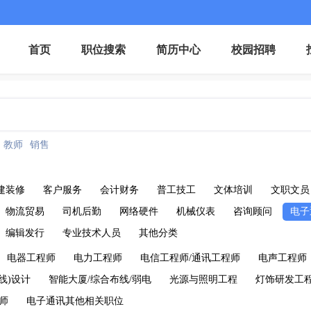
首页
职位搜索
简历中心
校园招聘
教师
销售
建装修
客户服务
会计财务
普工技工
文体培训
文职文员
物流贸易
司机后勤
网络硬件
机械仪表
咨询顾问
电子
编辑发行
专业技术人员
其他分类
电器工程师
电力工程师
电信工程师/通讯工程师
电声工程师
线)设计
智能大厦/综合布线/弱电
光源与照明工程
灯饰研发工
师
电子通讯其他相关职位