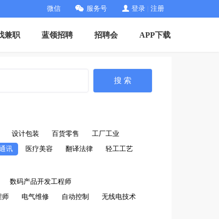
微信
服务号
登录
|
注册
找兼职
蓝领招聘
招聘会
APP下载
搜 索
设计包装
百货零售
工厂工业
通讯
医疗美容
翻译法律
轻工工艺
数码产品开发工程师
程师
电气维修
自动控制
无线电技术