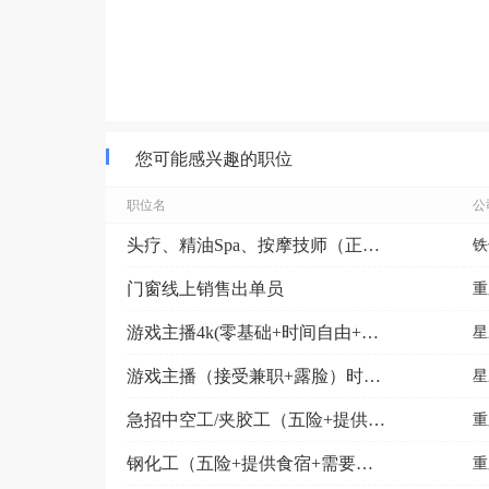
您可能感兴趣的职位
职位名
公
头疗、精油Spa、按摩技师（正规，不推销，不卖产品）
铁
门窗线上销售出单员
重
游戏主播4k(零基础+时间自由+不露脸+可兼职）
星
游戏主播（接受兼职+露脸）时薪50起
星
急招中空工/夹胶工（五险+提供食宿 ）
重
钢化工（五险+提供食宿+需要上夜班）
重