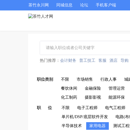
茶竹永川网
同城信息
论坛
手机客户端
热门推荐：
会计财务
普工技工
客服
酒店
导购
职位类别
不限
市场销售
行政人事
城
餐饮休闲
金融保险
管理运营
化工制药
摄影影视
能源环保
职 位
不限
电子工程师
电气工程师
单片机/DSP/底层软件开发
电路(布
半导体技术
家用电器
测试工程