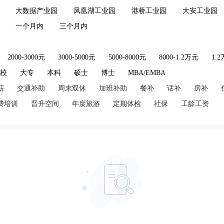
大数据产业园
凤凰湖工业园
港桥工业园
大安工业园
一个月内
三个月内
2000-3000元
3000-5000元
5000-8000元
8000-1.2万元
1.
技校
大专
本科
硕士
博士
MBA/EMBA
薪
交通补助
周末双休
加班补助
餐补
话补
房补
费培训
晋升空间
年度旅游
定期体检
社保
工龄工资