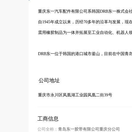
重庆东一汽车配件有限公司系韩国DRB东一株式会社
自1945年成立以来，历经70多年的沿革与发展，
震用橡胶制品为一体并拓展至工业自动化、机器人领
DRB东一位于韩国的港口城市釜山，目前在中国青
基地或分支机构。公司生产的DONGIL、DRB等
迪尔、卡特彼勒等各行中的企业提供OE配套供货和服
公司地址
重庆市永川区凤凰湖工业园凤凰二街39号
重庆东一汽车配件有限公司是DRB东一在中国独资的
000万美元，注册资本1400万美元，是一家生产
工商信息
公司尊崇“踏实、拼搏、责任”的企业精神，并以诚
公司全称：
青岛东一胶带有限公司重庆分公司