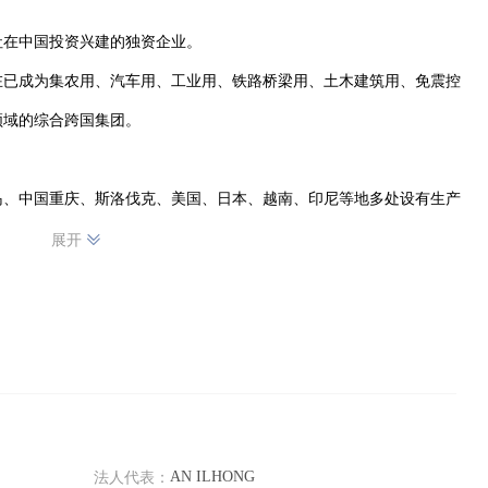
在中国投资兴建的独资企业。

现在已成为集农用、汽车用、工业用、铁路桥梁用、土木建筑用、免震控
域的综合跨国集团。

岛、中国重庆、斯洛伐克、美国、日本、越南、印尼等地多处设有生产
品牌的橡胶制品远销世界各地.。为现代汽车、本田汽车、三星电子、约翰
展开
务。

第二主营汽车密封件的工厂，成立于2015年7月，公司的投资总额为4
、销售汽车配件、汽车专用特种橡胶产品、合成树脂产品的公司。

信、共赢、开创经营理念，创造良好的企业环境，以全新的管理模式，
AN ILHONG
法人代表：