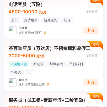
急聘
电话客服（五险）
4500-10000
3分钟前
元/月
永川
免费培训
晋升空间
社保
孔老师
申请
鑫川赣系统门窗厂
急聘
茶百道店员（万达店）不招短期和暑假工
3000-5000
3分钟前
元/月
实地核验
新城区
加班补助
节日福利
年终奖
...
姚燕艳
申请
永川区茶百道饮品店
急聘
服务员（员工餐+带薪年假+工龄奖励）