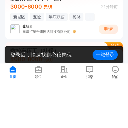
3000-6000
21分钟前
元/月
新城区
五险
年底双薪
餐补
...
张钰青
申请
重庆汇量千川网络科技有限公司
急聘
数控车床工（社保）
登录后，快速找到心仪岗位
一键登录
4000-8000
21分钟前
元/月
凤凰湖工业园
社保
首页
职位
企业
消息
我的
谢老师
申请
重庆速千渝科技有限公司
急聘
京东淘宝专送
3500-7500
22分钟前
元/月
永川