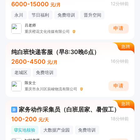
6000-15000
12分钟前
元/月
永川
节日福利
免费培训
晋升空间
吕老师
申请
重庆橙花文化传媒有限公司
急聘
纯白班快递客服（早8:30晚6点）
2600-4500
16分钟前
元/月
老城区
免费培训
陈女士
申请
重庆市永川区辰峻物流有限公司
急聘
家务动作采集员（白班居家、暑假工）
兼
100-200
18分钟前
元/天
实地核验
大数据产业园
免费培训