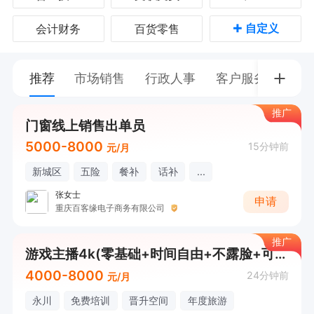
+
自定义
会计财务
百货零售
推荐
市场销售
行政人事
客户服务
普工
推广
门窗线上销售出单员
5000-8000
15分钟前
元/月
新城区
五险
餐补
话补
...
张女士
申请
重庆百客缘电子商务有限公司
推广
游戏主播4k(零基础+时间自由+不露脸+可兼职）
4000-8000
24分钟前
元/月
永川
免费培训
晋升空间
年度旅游