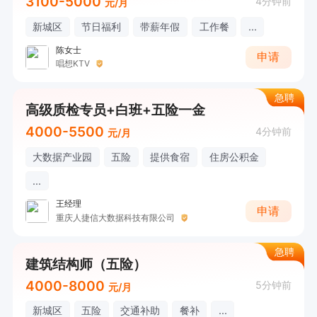
3100-5000
4分钟前
元/月
新城区
节日福利
带薪年假
工作餐
...
陈女士
申请
唱想KTV
急聘
高级质检专员+白班+五险一金
4000-5500
4分钟前
元/月
大数据产业园
五险
提供食宿
住房公积金
...
王经理
申请
重庆人捷信大数据科技有限公司
急聘
建筑结构师（五险）
4000-8000
5分钟前
元/月
新城区
五险
交通补助
餐补
...