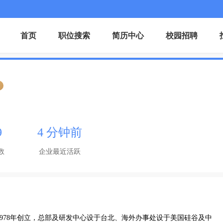
首页
职位搜索
简历中心
校园招聘
证
9
4 分钟前
数
企业最近活跃
团1978年创立，总部及研发中心设于台北、海外办事处设于美国硅谷及中