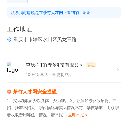
配中发现的各种问题;在客户现场指导安装，支持调
联系我时请说是在
茶竹人才网
上看到的，谢谢！
试，解决验收过程中的问题。岗位要求:

任职要求：

工作地址
1、大专及以上学历，从事机床机械设计行业工作3年
重庆市市辖区永川区凤龙三路
及以上，熟悉机床结构设计、钣金设计、零部件加
工、装配等数控机床行业工艺流程;(有丰富的机床光
机设计经验优先考虑)

重庆乔柏智能科技有限公司
认证
2、精通 solidworks AutoCAD 等相关计算机辅助设
100-1000人
金属制成品
计软件和办公软件，

3、熟悉机构设计，了解常用的电气驱动，气动，液
茶竹人才网安全提醒
压知识，具有数控机床开发设计，有数控机床应用经
1、实际领取薪资以具体工资为准。 2、职位如涉及假招聘、停
验者优先;

招、挂着不招人、职位描述与实际情况不符、涉黄涉赌、向求职
者收取费用等任一情况。请举报！
立即举报 >
4、工作认真负责，严谨细致，有良好的创新精神和
团队精神.
