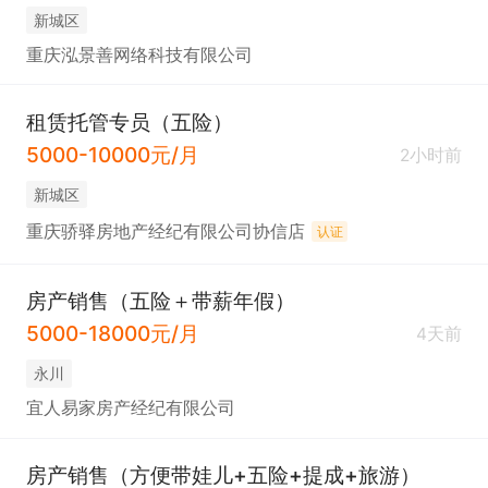
开单。

新城区
3. 业务范围广，新房、二手房租赁全涉及，客源充
重庆泓景善网络科技有限公司
足。

4. 福利完善，入职购买五险，还有多种员工福利及国
租赁托管专员（五险）
内外旅游机会。

5000-10000元/月
2小时前
5. 团队氛围轻松，不压工资，不坑新人，晋升空间
新城区
大。

重庆骄驿房地产经纪有限公司协信店
认证
6. 工作地点永川城区，门店多可就近选择。欢迎有志
于投身房产行业者加入！
房产销售（五险＋带薪年假）
5000-18000元/月
4天前
永川
宜人易家房产经纪有限公司
房产销售（方便带娃儿+五险+提成+旅游）