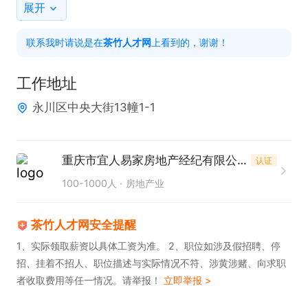
✅ 客源公司扶持分配，不用自己苦熬找资源

展开
✅ 晋升透明公正，业绩说话，能者上位

联系我时请说是在
茶竹人才网
上看到的，谢谢！
房产行业永远是刚需赛道，市场稳定、机会多多！

工作地址
不管你是职场新人、转行小白、还是资深销售

永川区中央大街13幢1-1
只要你肯吃苦、想赚钱、有上进心

欢迎加入我们的团队！

重庆市宜人易家房地产经纪有限公司中央大街店
认证
一起搞事业、挣高薪、实现收入自由！

100-1000人
房地产业
有意直接私信，面试即日安排！

岗位职责  

茶竹人才网安全提醒
1. 负责房产销售工作，为客户提供专业的购房咨询与
1、实际领取薪资以具体工资为准。 2、职位如涉及假招聘、停
招、挂着不招人、职位描述与实际情况不符、涉黄涉赌、向求职
服务。  

者收取费用等任一情况。请举报！
立即举报 >
2. 挖掘客户需求，促成交易达成，提升客户满意度。  
