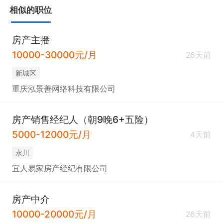
任职要求：

相似的职位
1. 具备良好的沟通能力与销售技巧，能够有效挖掘客
户需求。

房产主播
2. 拥有较强的学习能力，快速掌握房产相关知识与业
10000-30000元/月
26天前
务流程。

新城区
3. 工作积极主动，有强烈的责任心，能承受一定工作
重庆泓景善网络科技有限公司
压力。

4. 持有房地产经纪人协理证书或房地产经纪人证书者
房产销售经纪人（朝9晚6+五险）
优先。

5000-12000元/月
4天前
永川
本岗位优势突出：

宜人易家房产经纪有限公司
1. 收入丰厚，包含基本工资与高比例提成，管理岗位
还有分红及激励。

房产中介
2. 提供带薪培训，并有师傅带教，助力新人快速上手
10000-20000元/月
26天前