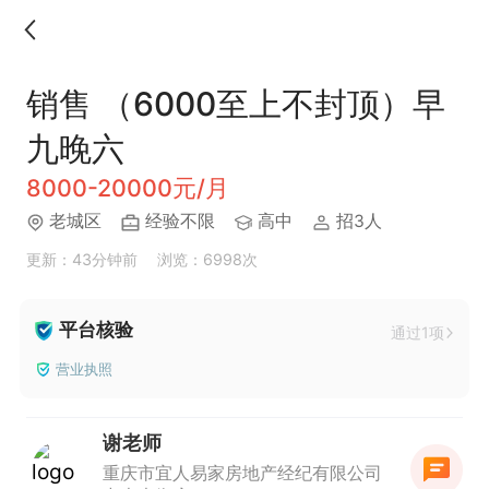
销售 （6000至上不封顶）早
九晚六
8000-20000元/月
老城区
经验不限
高中
招3人
更新：43分钟前
浏览：6998次
平台核验
通过1项
营业执照
谢老师
重庆市宜人易家房地产经纪有限公司