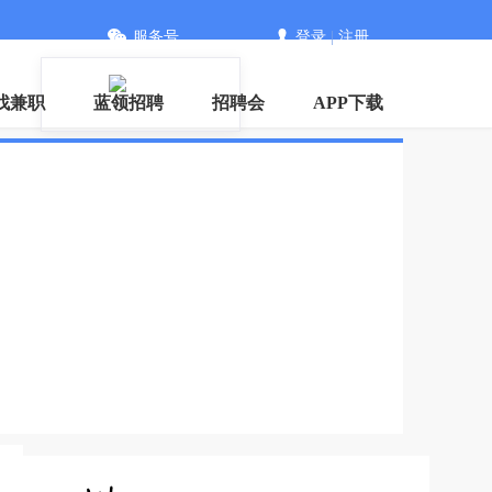
服务号
登录
|
注册
信
找兼职
蓝领招聘
招聘会
APP下载