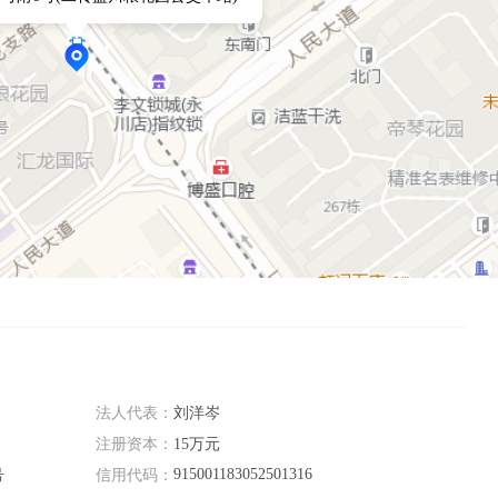
法人代表：
刘洋岑
注册资本：
15万元
915001183052501316
号
信用代码：