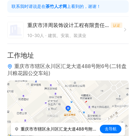
联系我时请说是在
茶竹人才网
上看到的，谢谢！
件；

3、热爱设计职业，有上进心，能承受工作压力，接
重庆市洋周装饰设计工程有限责任公司
认证
受加班；

10-30人
建筑、安装、装潢业
4、有责任担当，良好的团队协作精神以及沟通能
力；

工作地址
重庆市市辖区永川区汇龙大道488号附6号(二转盘
薪资待遇

川粮花园公交车站)
第一阶段：3000-6000元/月
重庆市市辖区永川区汇龙大道488号附6号(二转盘川粮花园公交车站)
去导航