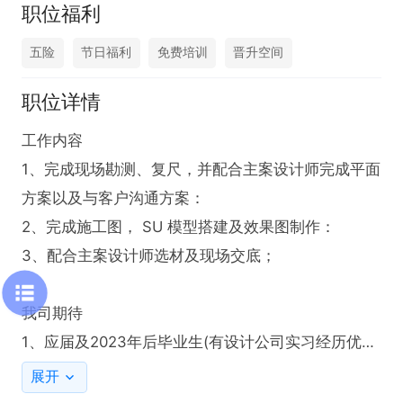
职位福利
五险
节日福利
免费培训
晋升空间
职位详情
工作内容

1、完成现场勘测、复尺，并配合主案设计师完成平面
方案以及与客户沟通方案：

2、完成施工图， SU 模型搭建及效果图制作：

3、配合主案设计师选材及现场交底；

我司期待

1、应届及2023年后毕业生(有设计公司实习经历优先
考虑);

展开
2、 熟练使用AutoCAD   SketchUp  酪家乐等绘图款