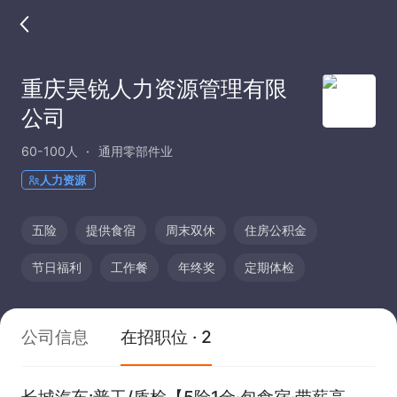
重庆昊锐人力资源管理有限
公司
60-100人
通用零部件业
人力资源
五险
提供食宿
周末双休
住房公积金
节日福利
工作餐
年终奖
定期体检
公司信息
在招职位 · 2
长城汽车:普工/质检【5险1金·包食宿·带薪高温假·晋升空间·厂车接送】