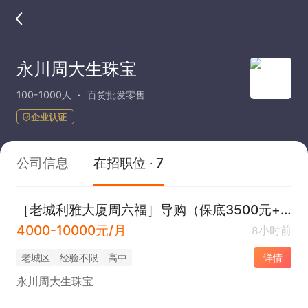
永川周大生珠宝
100-1000人
百货批发零售
企业认证
公司信息
在招职位 · 7
［老城利雅大厦周六福］导购（保底3500元+上半天休半天+月假+五险）
4000-10000元/月
8小时前
老城区
经验不限
高中
详情
永川周大生珠宝