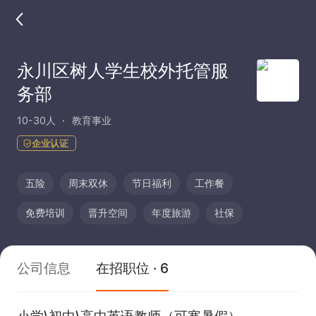
永川区树人学生校外托管服
务部
10-30人
教育事业
企业认证
五险
周末双休
节日福利
工作餐
免费培训
晋升空间
年度旅游
社保
公司信息
在招职位 · 6
小学\初中\高中英语教师（可寒暑假）