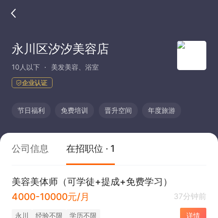
永川区汐汐美容店
10人以下
美发美容、浴室
企业认证
节日福利
免费培训
晋升空间
年度旅游
公司信息
在招职位 · 1
美容美体师（可学徒+提成+免费学习）
4000-10000元/月
37分钟前
永川
经验不限
学历不限
详情