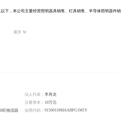
人以下，本公司主要经营照明器具销售、灯具销售、半导体照明器件销
展开
法人代表：
李再龙
注册资本：
10万元
91500118MAABPG1M1Y
和旺物流园
信用代码：