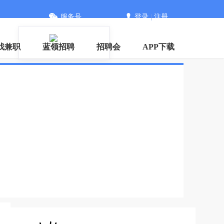
服务号
登录
|
注册
信
找兼职
蓝领招聘
招聘会
APP下载