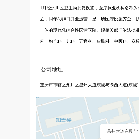
1月经永川区卫生局批复设置，医疗执业机构名称为永
立，同年8月8日开业运营，是一所医疗设施齐全、
一体的现代化综合性民营医院。经相关部门依法批
科、妇产科、儿科、五官科、皮肤科、中医科、麻醉
现医院设立有急诊科、神经内科、心血管内科、呼
尿科、肛肠科、手术麻醉科、耳鼻喉科、妇产科、
公司地址
验科、心脑电图室、胃肠镜室等医技科室。医院主
重庆市市辖区永川区昌州大道东段与渝西大道(东段)
的管理目标：质量管理制度化，各项管理规范化，
度管物；同时医院使用现代信息管理技术，以实现
昌州大道东段与渝