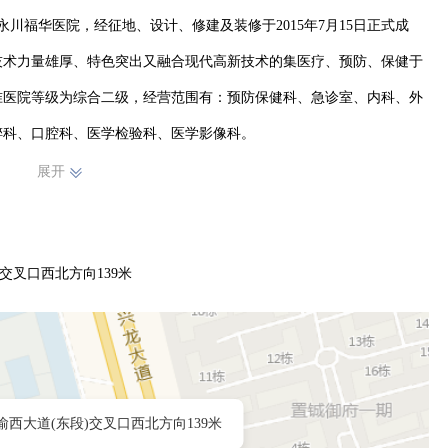
川福华医院，经征地、设计、修建及装修于2015年7月15日正式成
技术力量雄厚、特色突出又融合现代高新技术的集医疗、预防、保健于
准医院等级为综合二级，经营范围有：预防保健科、急诊室、内科、外
科、口腔科、医学检验科、医学影像科。

吸消化内科、肾内科、儿科、中医科、普通外科、骨科、肝胆外科、泌
展开
针灸推拿科、体外碎石科及健康管理中心；还设有放射科、超声科、检
要以结合公立医院和民营医院的管理为我院的管理理念，努力实现医院
交叉口西北方向139米
医护关系合作化，二级分配合理化，最终实现制度管人、制度管事、制
门诊服务客户化、住院服务宾馆化、服务细节人性化为目标，打造医疗
西大道(东段)交叉口西北方向139米