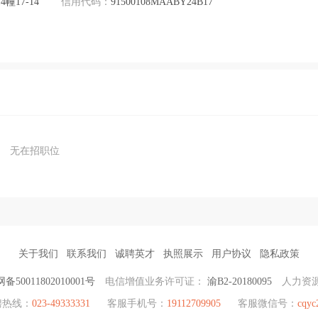
17-14
信用代码：
91500108MAABY24B17
无在招职位
关于我们
联系我们
诚聘英才
执照展示
用户协议
隐私政策
备50011802010001号
电信增值业务许可证：
渝B2-20180095
人力资
聘热线：
023-49333331
客服手机号：
19112709905
客服微信号：
cqyc