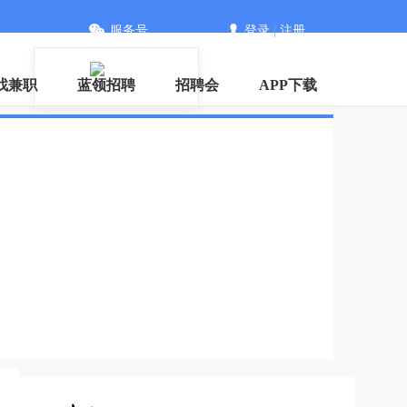
服务号
登录
|
注册
信
找兼职
蓝领招聘
招聘会
APP下载