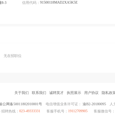
91500118MAD2XA5K5E
8-3
信用代码：
无在招职位
关于我们
联系我们
诚聘英才
执照展示
用户协议
隐私政
渝公网备50011802010001号
电信增值业务许可证：
渝B2-20180095
人
023-49333331
19112709905
·招聘热线：
客服手机号：
客服微信号