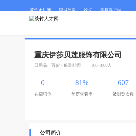
茶竹永川网
同城信息
论坛
手机客户端
重庆伊莎贝莲服饰有限公司
日用品、百货 - 服装鞋帽
100-1000人
0
81%
607
在招职位
简历查看率
被浏览次数
公司简介