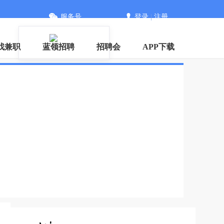
服务号
登录
|
注册
信
找兼职
蓝领招聘
招聘会
APP下载