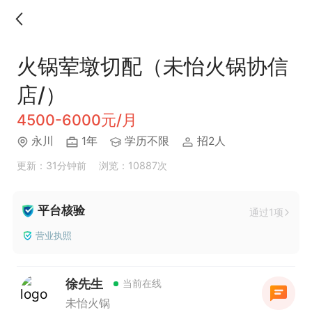
火锅荤墩切配（未怡火锅协信
店/）
4500-6000元/月
永川
1年
学历不限
招2人
更新：31分钟前
浏览：10887次
平台核验
通过1项
营业执照
徐先生
当前在线
未怡火锅