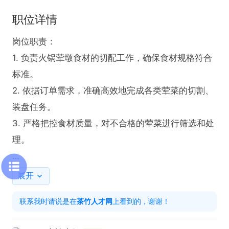
职位详情
岗位职责：

1. 负责火锅荤墩食材的切配工作，确保食材规格符合
标准。

2. 依据订单需求，准确高效地完成各类荤菜的切割、
装盘任务。

3. 严格把控食材质量，对不合格的荤菜进行筛选和处
理。

任职要求：

展开
1. 具备一年以上火锅荤墩切配相关工作经验。

联系我时请说是在
茶竹人才网
上看到的，谢谢！
2. 能够吃苦耐劳，适应高强度的工作节奏。

3. 工作认真负责，注重细节，保证切配工作的准确