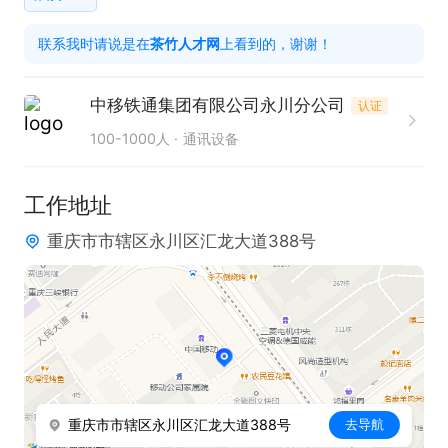
3. 新老从业者均可，经验不限。

联系我时请说是在
茶竹人才网
上看到的，谢谢！
工作时间：全白班工作制

中移铁通集团有限公司永川分公司
认证
100-1000人
通讯设备
本岗位待遇优厚，提供五险，底薪加工作量加业务提
成，综合到手工资5000-8000左右。诚邀各位有识之
工作地址
士加入，携手共创未来！
重庆市市辖区永川区汇龙大道388号
重庆市市辖区永川区汇龙大道388号
去导航