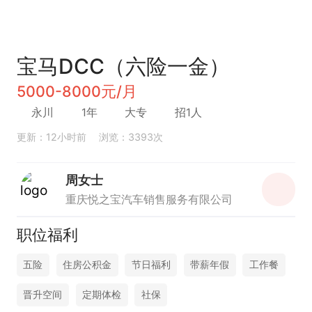
宝马DCC（六险一金）
5000-8000元/月
永川
1年
大专
招1人
更新：12小时前
浏览：3393次
周女士
重庆悦之宝汽车销售服务有限公司
职位福利
五险
住房公积金
节日福利
带薪年假
工作餐
晋升空间
定期体检
社保