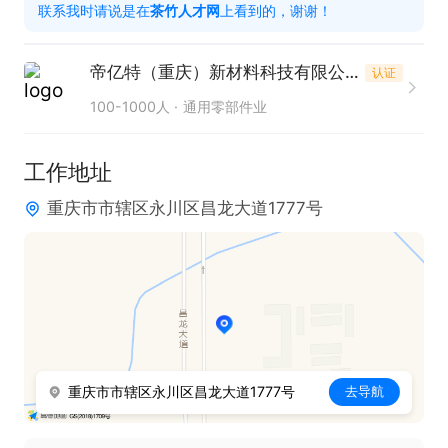
联系我时请说是在
茶竹人才网
上看到的，谢谢！
2.严谨细心、执行力强，能配合完成现场实验、数据
整理及问题分析处理能力，愿意长期发展.

帝亿特（重庆）新材料科技有限公司
认证
100-1000人
通用零部件业
福利待遇：

1.入职购买五险一金，周末大小休，包三餐，工作满
工作地址
一年有年假，另福利丰厚；

重庆市市辖区永川区昌龙大道1777号
2.早八晚五，有加班；

3.有意者可来电咨询.
重庆市市辖区永川区昌龙大道1777号
去导航