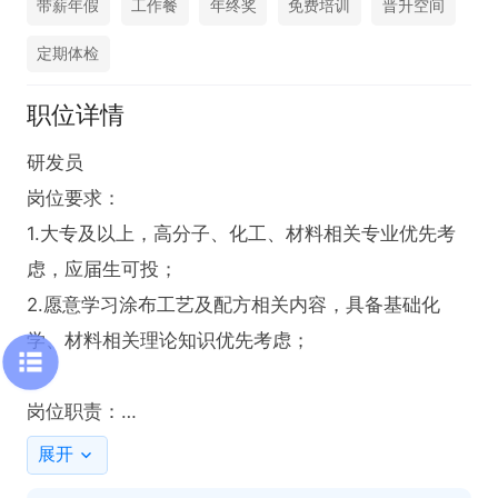
带薪年假
工作餐
年终奖
免费培训
晋升空间
定期体检
职位详情
研发员

岗位要求：

1.大专及以上，高分子、化工、材料相关专业优先考
虑，应届生可投；

2.愿意学习涂布工艺及配方相关内容，具备基础化
学、材料相关理论知识优先考虑；

岗位职责：

1.能配合完成实验、数据记录及工艺跟进，服从管
展开
理，踏实负责；
