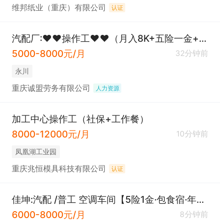
维邦纸业（重庆）有限公司
认证
汽配厂:♥♥操作工♥♥（月入8K+五险一金+双休+年终奖）
5000-8000元/月
32分钟前
永川
重庆诚盟劳务有限公司
人力资源
加工中心操作工（社保+工作餐）
8000-12000元/月
10分钟前
凤凰湖工业园
重庆兆恒模具科技有限公司
认证
佳坤:汽配 /普工 空调车间【5险1金·包食宿·年终奖·晋升空间·厂车接送】
6000-8000元/月
8分钟前