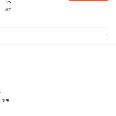
2人
本科
；
计文书；