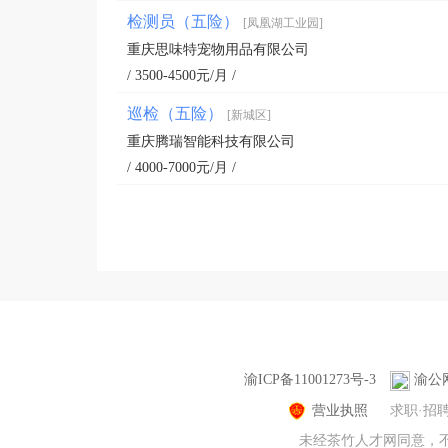
检测员（五险）
[凤凰湖工业园]
重庆思味特宠物用品有限公司
/ 3500-4500元/月 /
巡检（五险）
[新城区]
重庆腾瑞智能科技有限公司
/ 4000-7000元/月 /
渝ICP备11001273号-3
渝公网
营业执照
求职·招
未经茶竹人才网同意，不得