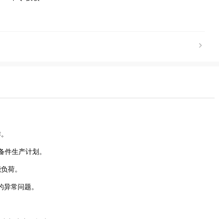
作。
及备件生产计划。
能负荷。
面的异常问题。
。