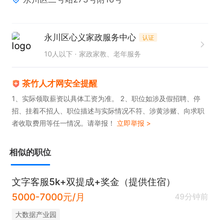
2.具备良好的沟通能力和服务意识；

3.有一定的清洁工作经验者优先考虑；

4.热爱家政行业，有责任心，注重细节。

永川区心义家政服务中心
认证
5.无经验也可以免费培训

10人以下
家政家教、老年服务
保底3000以上
茶竹人才网安全提醒
1、实际领取薪资以具体工资为准。 2、职位如涉及假招聘、停
招、挂着不招人、职位描述与实际情况不符、涉黄涉赌、向求职
者收取费用等任一情况。请举报！
立即举报 >
相似的职位
文字客服5k+双提成+奖金（提供住宿）
5000-7000元/月
49分钟前
大数据产业园