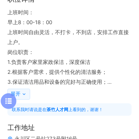
上班时间：

早上8：00-18：00

上班时间自由灵活，不打卡，不到店，安排工作直接
上户。

岗位职责：

1.负责客户家里家政保洁，深度保洁

2.根据客户需求，提供个性化的清洁服务；

3.保证清洁用品和设备的完好与正确使用；

4.与客户保持良好的沟通，确保服务质量和客户满意
展开
度。

联系我时请说是在
茶竹人才网
上看到的，谢谢！
任职要求：

1.年龄25-50(熟手可放宽年龄)、身体健康，能吃苦耐
工作地址
劳。

永川区二号站273号附16号