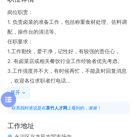
岗位职责：

1. 负责卤菜的准备工作，包括称重食材处理、佐料调
配，操作台的清洁等。

任职要求：

1.工作勤快，爱干净，记性好，有较强的责任心，

2. 有卤菜店或相关餐饮行业工作经验者优先考虑。

3.工作强度并不大，有时候再忙，不能及时回复消息
 ，欢迎各位求职者打电话

4.40-50之间，

展开
上班时间

联系我时请说是在
茶竹人才网
上看到的，谢谢！
中午12点-下午8点30，旺季中午要加班1.5小时（1
0：30-12：00）有加班费
工作地址
永川区兴龙苑农贸市场内