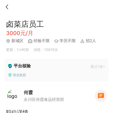
卤菜店员工
3000元/月
新城区
经验不限
学历不限
招2人
更新：1小时前
浏览：10616次
平台核验
通过1项
营业执照
何霞
永川区何霞食品经营部
职位详情