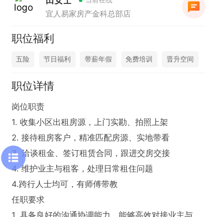
田女士
宜人易家房产金科总部店
职位福利
五险
节日福利
带薪年假
免费培训
晋升空间
职位详情
岗位职责

1. 收集小区出租房源，上门实勘、拍照上架

2. 接待租房客户，精准匹配房源、实地带看

3. 洽谈租金、签订租赁合同，跟进交房交接

4. 维护业主与租客，处理日常租住问题

4.跨行人士均可，有师傅带教

任职要求  

1. 具备良好的沟通协调能力，能够高效对接业主与租