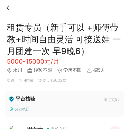
租赁专员（新手可以 +师傅带
教+时间自由灵活 可接送娃 一
月团建一次 早9晚6）
5000-15000元/月
永川
经验不限
学历不限
招5人
更新：1小时前
浏览：16002次
平台核验
通过1项
营业执照
当前在线