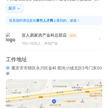
户。  

展开
2. 熟悉房产租赁流程，有相关经验者优先，无经验者
联系我时请说是在
茶竹人才网
上看到的，谢谢！
可接受系统培训。

工作时间

宜人易家房产金科总部店
认证
冬季：早9晚6   午休2小时，  自由调休，可连休，定
100-1000人
房地产业
期团建

福利；1、给父母买养老金

工作地址
           2、买五险

重庆市市辖区永川区金科·阳光小镇北区5号门东50
           3、资助在职员工孩子上学  

米
           4、生日当天额外享受一天假期，有免费蛋糕
赠送

           5、以及其它现金奖励（如开单奖等）