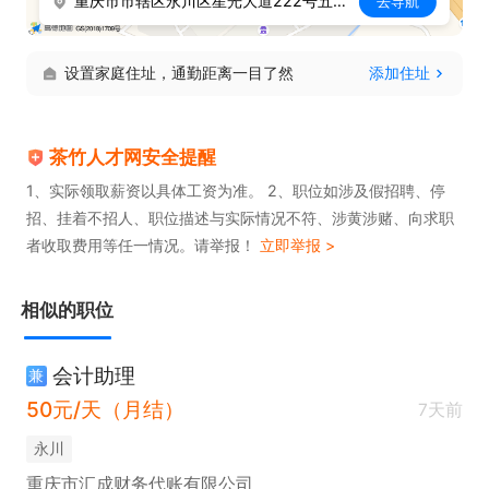
重庆市市辖区永川区星光大道222号五洲城12栋18-19号聚众财税
去导航
设置家庭住址，通勤距离一目了然
添加住址
茶竹人才网安全提醒
1、实际领取薪资以具体工资为准。 2、职位如涉及假招聘、停
招、挂着不招人、职位描述与实际情况不符、涉黄涉赌、向求职
者收取费用等任一情况。请举报！
立即举报 >
相似的职位
会计助理
兼
50元/天（月结）
7天前
永川
重庆市汇成财务代账有限公司