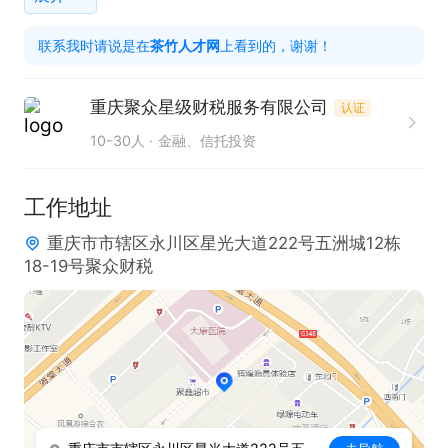
工作时间

联系我时请说是在
茶竹人才网
上看到的，谢谢！
周一至周五8:30-12:00，13:00-17:30
重庆聚众星级财税服务有限公司
认证
10-30人
金融、信托投资
工作地址
重庆市市辖区永川区星光大道222号五洲城12栋
18-19号聚众财税