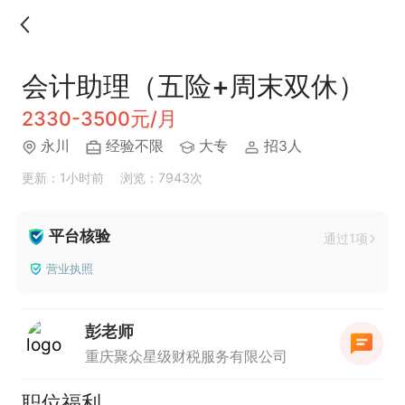
会计助理（五险+周末双休）
2330-3500元/月
永川
经验不限
大专
招3人
更新：1小时前
浏览：7943次
平台核验
通过1项
营业执照
彭老师
重庆聚众星级财税服务有限公司
职位福利