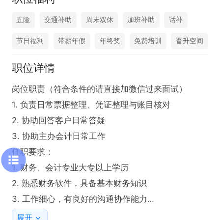
五险
交通补助
周末双休
加班补助
话补
节日福利
带薪年假
年终奖
免费培训
晋升空间
职位详情
岗位职责（符合条件的请直接加微信过来面试）

1. 负责日常票据整理、凭证整理与账目核对

2. 协助回答客户日常答疑

3. 协助主办会计日常工作

任职要求：

1. 财务、会计专业大专以上学历

2. 熟悉财务软件，具备基本财务知识

3. 工作细心，有良好的沟通协作能力

4. 有会计初级证书的优先考虑

展开