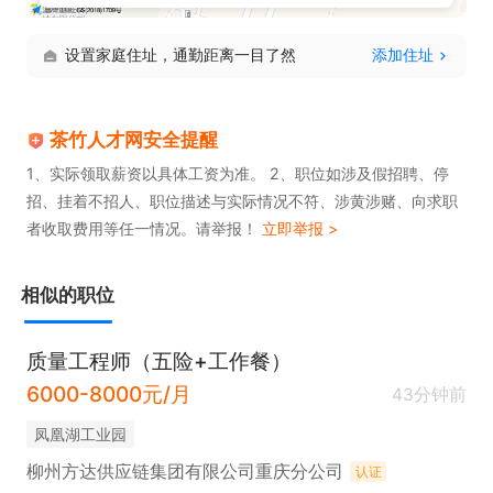
6.公司设有餐厅，员工可自由选择，享有生活补贴               

设置家庭住址，通勤距离一目了然
添加住址
7.视公司经营绩效享有各项集体福利费

8.每月有人均产值达标集体福利费
茶竹人才网安全提醒
1、实际领取薪资以具体工资为准。 2、职位如涉及假招聘、停
招、挂着不招人、职位描述与实际情况不符、涉黄涉赌、向求职
者收取费用等任一情况。请举报！
立即举报 >
相似的职位
质量工程师（五险+工作餐）
6000-8000元/月
43分钟前
凤凰湖工业园
柳州方达供应链集团有限公司重庆分公司
认证