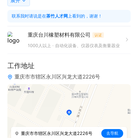
展开
1.本科及以上学历；      

联系我时请说是在
茶竹人才网
上看到的，谢谢！
2.英语CET/TEM四级以上者优；

3.具有良好的沟通协调能力；                     

重庆台川橡塑材料有限公司
认证
4.熟悉掌握办公软件.做事态度积极认真.责任感强；                                                       

1000人以上
自动化设备、仪器仪表及衡量器业
5.团队合作且态度良好。

工作地址
三、福利待遇

重庆市市辖区永川区兴龙大道2226号
1.英文：TEM-8或CET-6者享津贴1500元/月，TEM-
4或CET-4者享津贴1000元/月                                        

2.入职购五险                 

3.上六休一（主要以责任任务为重要考量，公司会以
优厚的责任奖金方式给予补贴）                                   

4.享有薪假（婚假 病假 丧假 年休等）

重庆市市辖区永川区兴龙大道2226号
去导航
5.享有公司外宿补贴100元/月
