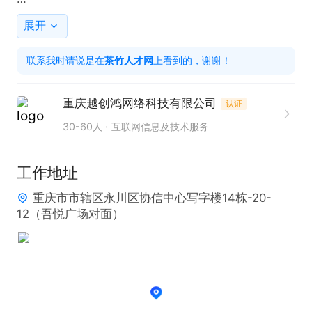
任职要求：

展开
1. 熟练掌握打字技能，能够快速、准确地进行文字输
联系我时请说是在
茶竹人才网
上看到的，谢谢！
入。

2. 具备良好的沟通能力和服务意识，能够耐心解答客
重庆越创鸿网络科技有限公司
认证
户问题。

30-60人
互联网信息及技术服务
3. 任职要求：招聘年龄要求：25以下
工作地址
重庆市市辖区永川区协信中心写字楼14栋-20-
12（吾悦广场对面）