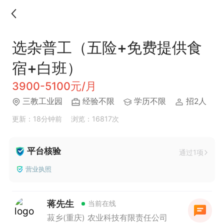
选杂普工（五险+免费提供食
宿+白班）
3900-5100元/月
三教工业园
经验不限
学历不限
招2人
更新：18分钟前
浏览：16817次
平台核验
通过1项
营业执照
蒋先生
当前在线
菽乡(重庆) 农业科技有限责任公司