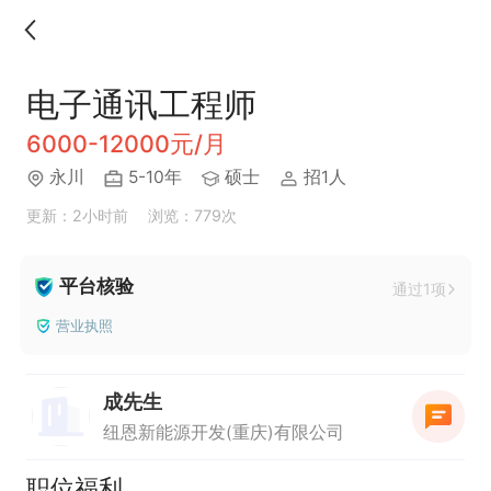
电子通讯工程师
6000-12000元/月
永川
5-10年
硕士
招1人
更新：2小时前
浏览：779次
平台核验
通过1项
营业执照
成先生
纽恩新能源开发(重庆)有限公司
职位福利