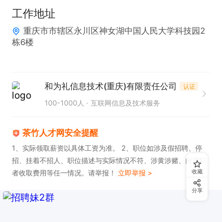
据分析工具进行独立分析与洞察，以妥善处理业务运
工作地址
营中遇到的问题。‌

重庆市市辖区永川区神女湖中国人民大学科技园2
5.具备团队领导能力，负责对团队成员进行定期的专
栋6楼
业知识与技能培训，以提升团队整体业务能力。‌

6.完成部门所需的或上级交办的其他相关工作。‌

岗位要求：

和为礼信息技术(重庆)有限责任公司
认证
1.本科法学专业，或者有法务工作经验

100-1000人
互联网信息及技术服务
2.具备相应的法律知识

3.沟通谈判能力以及抗压能力强
茶竹人才网安全提醒
1、实际领取薪资以具体工资为准。 2、职位如涉及假招聘、停
招、挂着不招人、职位描述与实际情况不符、涉黄涉赌、向求职
收藏
者收取费用等任一情况。请举报！
立即举报 >
分享