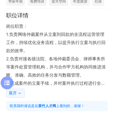
带薪年假
免费培训
晋升空间
年度旅游
社保
职位详情
岗位职责：

1.负责网络仲裁案件从立案到回款的全流程运营管理
工作，持续优化业务流程，以提升执行立案与执行回
款的效率。‌

2.负责对接各级法院、各地仲裁委员会、律师事务所
等案件处置管理机构，并与合作甲方机构协同推进清
晰、准确、高效的任务分发与数额管理。‌

3.完成案件的立案手续，并对案件执行过程进行全程
跟踪。需具备敏锐的观察力与独立处理问题的能力，
展开
及时应对过程中出现的各类问题。‌

联系我时请说是在
茶竹人才网
上看到的，谢谢！
4.负责执行业务板块的数据化管理体系建设，运用数