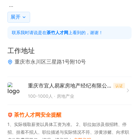
任职要求

展开
1. 具备优秀的沟通表达、谈判及销售能力，善于挖掘
联系我时请说是在
茶竹人才网
上看到的，谢谢！
客户需求，精准匹配房源。

2. 学习能力强，可快速熟悉房产行业知识、交易流程
工作地址
及相关政策法规。

重庆市永川区三星路1号附10号
3. 工作积极主动，执行力强，有责任心与目标感。

4. 有房产销售、客户开发相关经验者优先。

重庆市宜人易家房地产经纪有限公司宽天下门店
认证
薪酬福利

100-1000人
房地产业
1. 薪资待遇：底薪 5000 元 + 提成，提成比例高达 7
4%，另设月度、季度、年度销售奖金，奖励丰厚；

茶竹人才网安全提醒
2. 收入可观：

1、实际领取薪资以具体工资为准。 2、职位如涉及假招聘、停
招、挂着不招人、职位描述与实际情况不符、涉黄涉赌、向求职
- 认真干：月入 10000+
