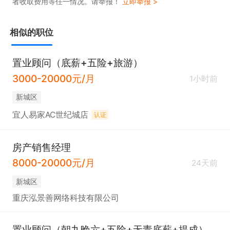
者收取费用等任一情况。请举报！
立即举报 >
- 努力干：月入 20000+

- 拼命干：月入 30000+

相似的职位
上不封顶，优秀员工月收入可达 13 万+

3. 暖心福利：每月团队聚餐、节日福利、慰问金、公
置业顾问（底薪+五险+旅游）
费出国旅游，还有终身在职伯乐奖等多项补贴；

3000-20000元/月
1小时前
4. 孝心福利：优秀员工父母，每月可领取 500 元养
新城区
老金；

宜人易家AC世纪城店
认证
5. 季度激励：完成季度目标，即可享受公费旅行；

6. 成长体系：公司设有专业培训商学院，全程带教、
房产销售经理
系统培训，助力快速成长；

8000-20000元/月
24天前
7. 晋升通道：公平、公正、公开，晋升透明清晰

新城区
置业顾问 → 店长助理 → 店东（可持股）→ 区域总经
重庆泓景善网络科技有限公司
理 → 董事会
置业顾问（朝九晚六+五险+无责底薪+提成）