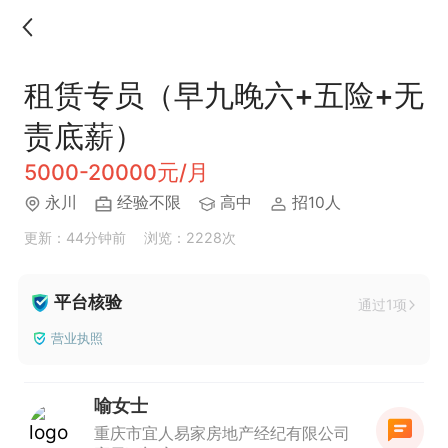
租赁专员（早九晚六+五险+无
责底薪）
5000-20000元/月
永川
经验不限
高中
招10人
更新：44分钟前
浏览：2228次
平台核验
通过1项
营业执照
喻女士
重庆市宜人易家房地产经纪有限公司