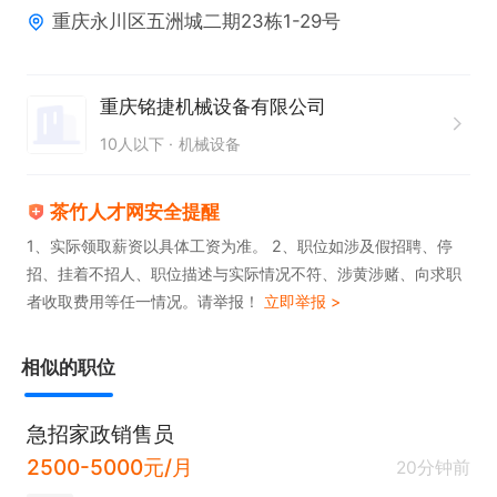
重庆永川区五洲城二期23栋1-29号
优势。

3. 底薪3800+高提成：上不封顶，资深销冠月入过万
是常态。

重庆铭捷机械设备有限公司
4. 业绩奖金多劳多得，付出必有超额回报。

10人以下
机械设备
5. 社保福利：正式入职缴纳五险，节日礼金。
茶竹人才网安全提醒
1、实际领取薪资以具体工资为准。 2、职位如涉及假招聘、停
招、挂着不招人、职位描述与实际情况不符、涉黄涉赌、向求职
者收取费用等任一情况。请举报！
立即举报 >
相似的职位
急招家政销售员
2500-5000元/月
20分钟前