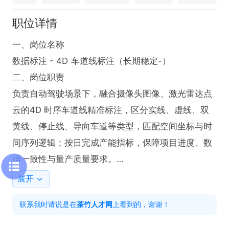
职位详情
一、岗位名称

数据标注 - 4D 车道线标注（长期稳定-）

二、岗位职责

负责自动驾驶场景下，融合摄像头图像、激光雷达点
云的4D 时序车道线精准标注，区分实线、虚线、双
黄线、停止线、导向车道等类型，匹配空间坐标与时
间序列逻辑；按日完成产能指标，保障项目进度、数
据一致性与量产质量要求。

二、任职要求

展开
1.学历不限，熟练电脑基础操作；

联系我时请说是在
茶竹人才网
上看到的，谢谢！
2.具备良好空间立体感、观察力强，细心耐心，责任
心足，能坐班稳定产出；
