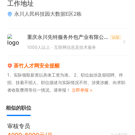
工作地址
3.有 AI 标注、自动驾驶车道线标注经验者优先录用；

永川人民科技园大数据E区2栋
4.服从团队管理，配合日清日毕。

三、薪资福利

1.产能*单价+稳岗补贴

重庆永川先特服务外包产业有限公司
认证
2.综合薪资：3k-5k

1000人以上
互联网信息及技术服务
3.团队氛围轻松

有经验可全职
茶竹人才网安全提醒
1、实际领取薪资以具体工资为准。 2、职位如涉及假招聘、停
招、挂着不招人、职位描述与实际情况不符、涉黄涉赌、向求职
者收取费用等任一情况。请举报！
立即举报 >
相似的职位
审核专员