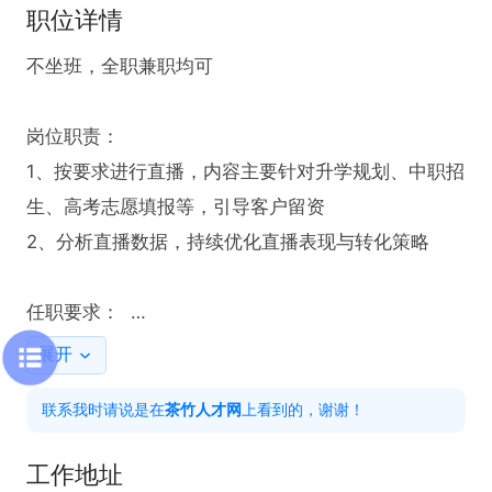
职位详情
不坐班，全职兼职均可

岗位职责：  

1、按要求进行直播，内容主要针对升学规划、中职招
生、高考志愿填报等，引导客户留资

2、分析直播数据，持续优化直播表现与转化策略

任职要求：  

抖音/快手/视频号等任一平台有半年以上直播带货/直
展开
播下粉经验（教育类下粉/大健康带货经验优先；无任
联系我时请说是在
茶竹人才网
上看到的，谢谢！
何经验勿扰）
工作地址