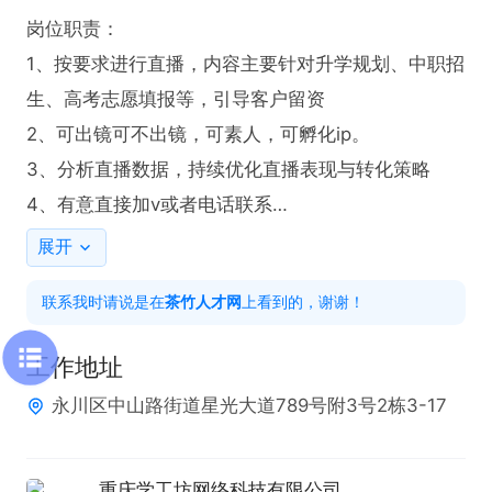
岗位职责：  

1、按要求进行直播，内容主要针对升学规划、中职招
生、高考志愿填报等，引导客户留资

2、可出镜可不出镜，可素人，可孵化ip。

3、分析直播数据，持续优化直播表现与转化策略

4、有意直接加v或者电话联系

展开
任职要求：  

联系我时请说是在
茶竹人才网
上看到的，谢谢！
抖音/快手/视频号等任一平台有半年以上直播带货/直
播下粉经验（教育类下粉/大健康带货经验优先；无任
工作地址
何经验勿扰）
永川区中山路街道星光大道789号附3号2栋3-17
重庆学工坊网络科技有限公司