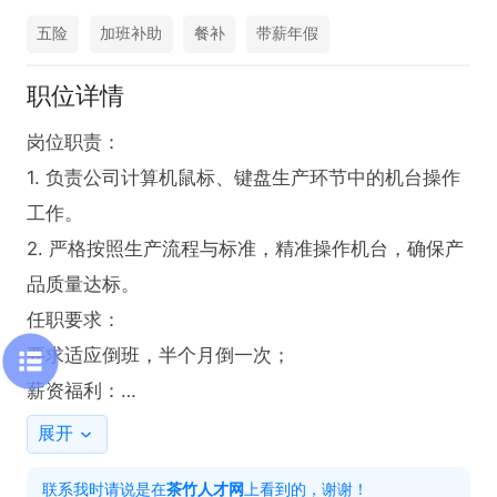
五险
加班补助
餐补
带薪年假
职位详情
岗位职责：

1. 负责公司计算机鼠标、键盘生产环节中的机台操作
工作。

2. 严格按照生产流程与标准，精准操作机台，确保产
品质量达标。

任职要求：

要求适应倒班，半个月倒一次；

薪资福利：

薪资底薪加加班工资、包吃住、岗位补助等，综合工
展开
资4000-5500元/月。
联系我时请说是在
茶竹人才网
上看到的，谢谢！