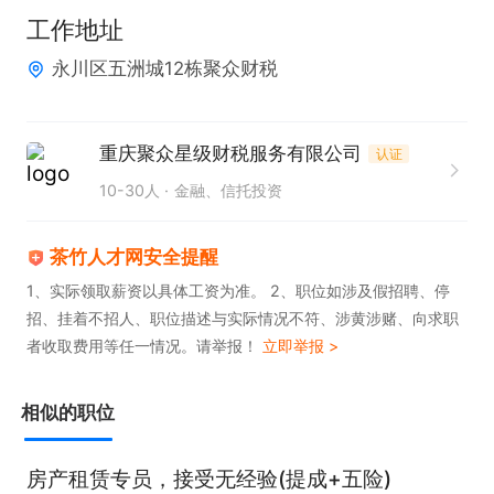
1. 学历高中及以上，具备良好沟通能力，抗压能力
工作地址
强。

永川区五洲城12栋聚众财税
2. 持有C1驾照。

3. 拥有通信运营商从业及零售推广相关工作经验者优
先。

重庆聚众星级财税服务有限公司
认证
4. 核心竞争力要素：做事认真负责、积极上进有冲
10-30人
金融、信托投资
劲，具备出色的沟通表达、快速学习和临场应变能
力。

茶竹人才网安全提醒
5. 公司提供五险、交通补助、节日福利、年终奖、免
1、实际领取薪资以具体工资为准。 2、职位如涉及假招聘、停
招、挂着不招人、职位描述与实际情况不符、涉黄涉赌、向求职
费培训及晋升空间。
者收取费用等任一情况。请举报！
立即举报 >
相似的职位
房产租赁专员，接受无经验(提成+五险)