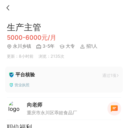
生产主管
5000-6000元/月
永川乡镇
3-5年
大专
招1人
更新：8小时前
浏览：2135次
平台核验
通过1项
营业执照
向老师
重庆市永川区乖娃食品厂
职位福利